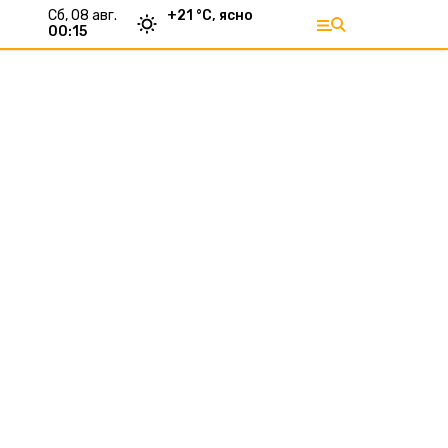
сб, 08 авг.
+
21
°С,
ясно
00:15