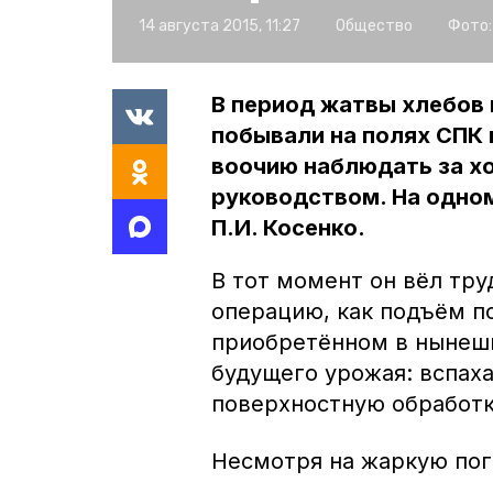
14 августа 2015, 11:27
Общество
Фото:
В период жатвы хлебов
побывали на полях СПК 
воочию наблюдать за х
руководством. На одном
П.И. Косенко.
В тот момент он вёл тр
операцию, как подъём по
приобретённом в нынешн
будущего урожая: вспаха
поверхностную обработк
Несмотря на жаркую пог