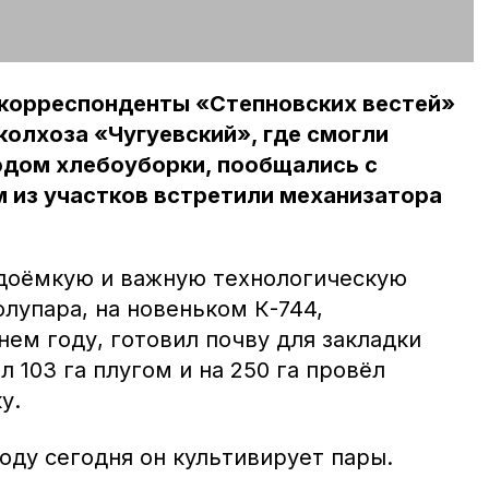
 корреспонденты «Степновских вестей»
колхоза «Чугуевский», где смогли
одом хлебоуборки, пообщались с
 из участков встретили механизатора
удоёмкую и важную технологическую
лупара, на новеньком К-744,
ем году, готовил почву для закладки
л 103 га плугом и на 250 га провёл
у.
оду сегодня он культивирует пары.