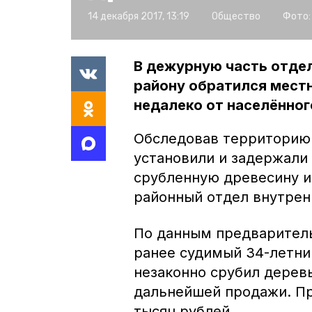
14 декабря 2017, 13:19
Общество
Фото:
В дежурную часть отде
району обратился местн
недалеко от населённог
Обследовав территорию 
установили и задержали
срубленную древесину и
районный отдел внутренн
По данным предваритель
ранее судимый 34-летни
незаконно срубил дерев
дальнейшей продажи. П
тысяч рублей.