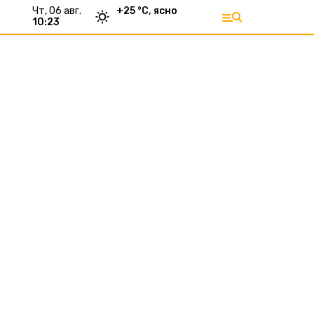
чт, 06 авг.
+
25
°С,
ясно
10:23