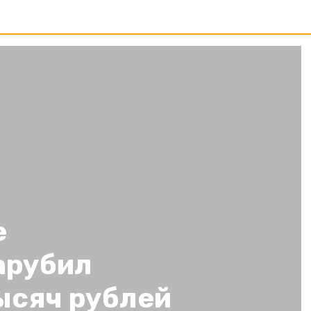
е
арубил
ысяч рублей