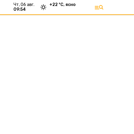
чт, 06 авг.
+
22
°С,
ясно
09:54