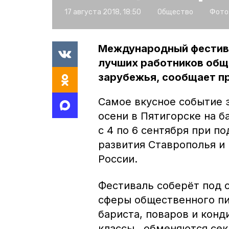
17 августа 2018, 18:50
Общество
Фото
Международный фестив
лучших работников обще
зарубежья, сообщает п
Самое вкусное событие 
осени в Пятигорске на 
с 4 по 6 сентября при 
развития Ставрополья и
России.
Фестиваль соберёт под 
сферы общественного пи
бариста, поваров и конд
классы, обменяются сек