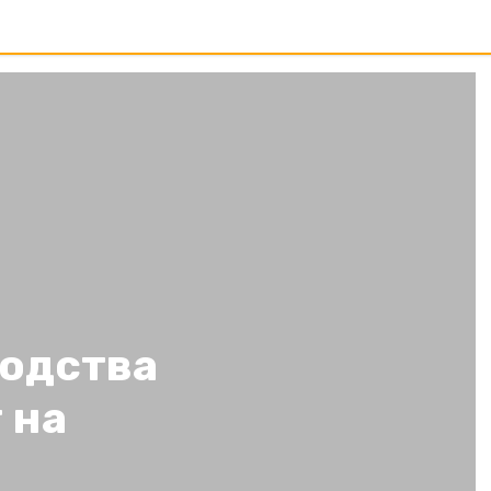
одства
 на