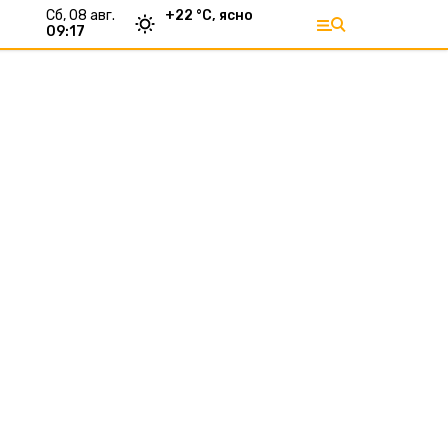
сб, 08 авг.
+
22
°С,
ясно
09:17