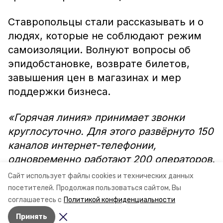
Ставропольцы стали рассказывать и о
людях, которые не соблюдают режим
самоизоляции. Волнуют вопросы об
эпидобстановке, возврате билетов,
завышения цен в магазинах и мер
поддержки бизнеса.
«Горячая линия» принимает звонки
круглосуточно. Для этого развёрнуто 150
каналов интернет-телефонии,
одновременно работают 200 операторов.
Позвонить можно по номеру 8-800-
Сайт использует файлы cookies и технических данных
1000-768.
посетителей.
Продолжая пользоваться сайтом, Вы
соглашаетесь с
Политикой конфиденциальности
Принять
Авторы:
Александра Васильева