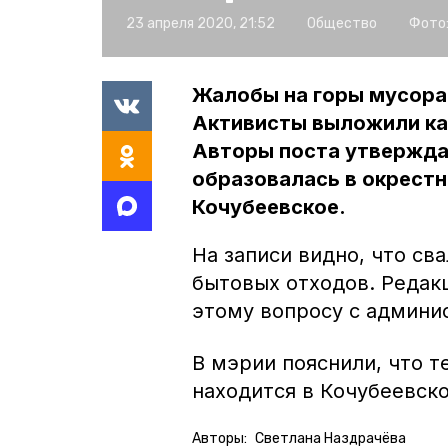
23 апреля 2020, 21:52
Общество
Фото
Жалобы на горы мусора 
Активисты выложили кад
Авторы поста утвержда
образовалась в окрестн
Кочубеевское.
На записи видно, что св
бытовых отходов. Редак
этому вопросу с админи
В мэрии пояснили, что 
находится в Кочубеевск
Авторы:
Светлана Наздрачёва