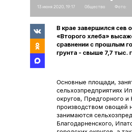
13 июня 2020, 19:17
Общество
Фото:
В крае завершился сев 
«Второго хлеба» высаже
сравнении с прошлым г
грунта - свыше 7,7 тыс. 
Основные площади, заня
сельхозпредприятиях Ип
округов, Предгорного и 
производством овощей н
занимаются сельхозпред
Благодарненского, Ипат
городских округов, а та