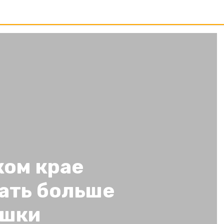
ком крае
ать больше
ошки