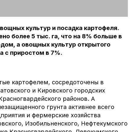
овощных культур и посадка картофеля.
но более 5 тыс. га, что на 8% больше в
одом, а овощных культур открытого
га с приростом в 7%.
тые картофелем, сосредоточены в
атовского и Кировского городских
Красногвардейского районов. А
езащищенного грунта активнее всего
приятия и фермерские хозяйства
овского, Изобильненского, Нефтекумского
кже Красногвардейского, Левокумского,