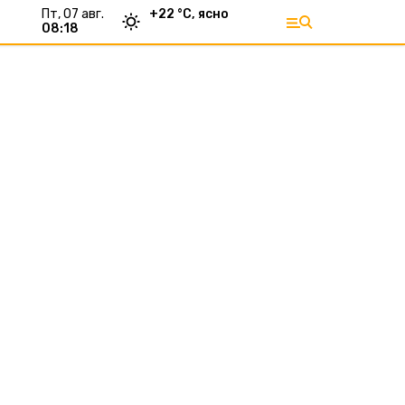
пт, 07 авг.
+
22
°С,
ясно
08:18