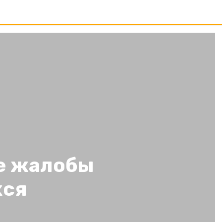
е жалобы
хся