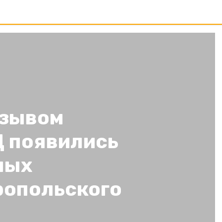
изывом
 появились
ных
ропольского