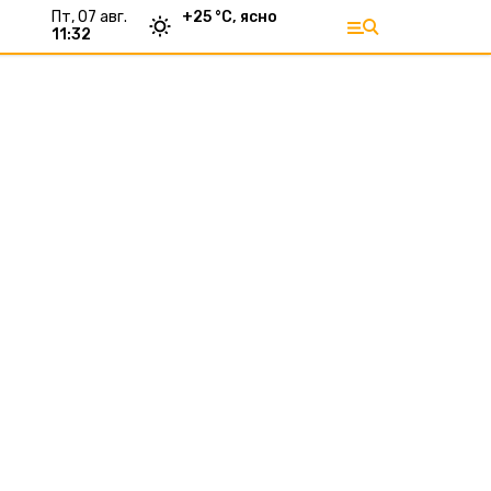
пт, 07 авг.
+
25
°С,
ясно
11:32