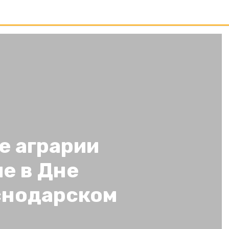
е аграрии
е в Дне
снодарском