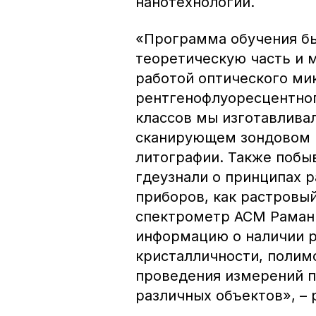
нанотехнологий.
«Программа обучения бы
теоретическую часть и 
работой оптического ми
рентгенофлуоресцентног
классов мы изготавлива
сканирующем зондовом 
литографии. Также побыв
гдеузнали о принципах 
приборов, как растровы
спектрометр АСМ Раман 
информацию о наличии р
кристалличности, полим
проведения измерений 
различных объектов», – 