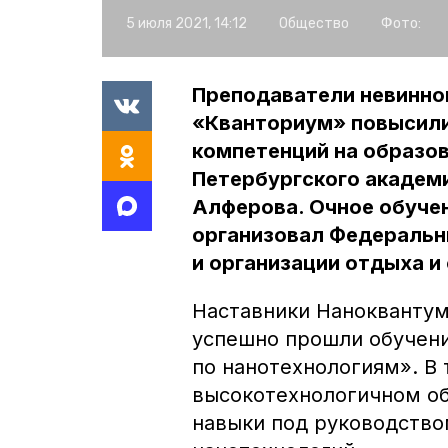
5 июля 2021, 14:12
Общество
Фото:
Преподаватели невинно
«Кванториум» повысили
компетенций на образов
Петербургского академи
Алферова. Очное обучен
организовал Федеральн
и организации отдыха и
Наставники Наноквантум
успешно прошли обучен
по нанотехнологиям». В 
высокотехнологичном о
навыки под руководство