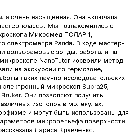
ла очень насыщенная. Она включала
мастер-классы. Мы познакомились с
кроскопа Микромед ПОЛАР 1,
о спектрометра Panda. В ходе мастер-
ли вольфрамовые зонды, работали на
микроскопе NanoTutor иосвоили метод
али на экскурсии по гермозоне,
работы таких научно-исследовательских
й электронный микроскоп Supra25,
Bruker. Они позволяют получить
азличных изотопов в молекулах,
орфизме и могут быть использованы для
параметров микрорельефа поверхности
рассказала Лариса Кравченко.