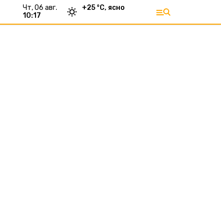
чт, 06 авг.
+
25
°С,
ясно
10:17