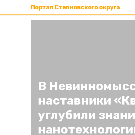
Портал Степновского округа
В Невинномыс
наставники «К
углубили знани
нанотехнологи