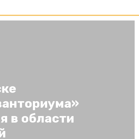
ске
ванториума»
я в области
й