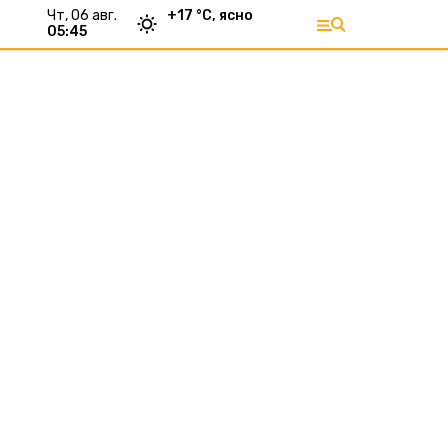
чт, 06 авг.
+
17
°С,
ясно
05:45