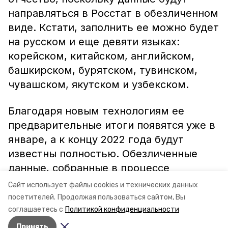
направляться в Росстат в обезличенном
виде. Кстати, заполнить ее можно будет
на русском и еще девяти языках:
корейском, китайском, английском,
башкирском, бурятском, тувинском,
чувашском, якутском и узбекском.
Благодаря новым технологиям ее
предварительные итоги появятся уже в
январе, а к концу 2022 года будут
известны полностью. Обезличенные
данные, собранные в процессе
переписи, будут автоматически
Сайт использует файлы cookies и технических данных
привязываться к цифровой карте.
посетителей.
Продолжая пользоваться сайтом, Вы
соглашаетесь с
Политикой конфиденциальности
Принять