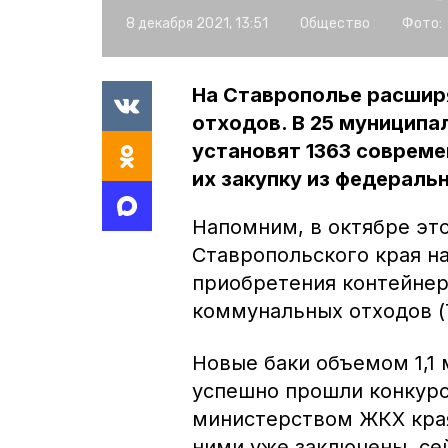
8 декабря 2021, 13:51
Общество
Фото:
На Ставрополье расшир
отходов. В 25 муниципа
установят 1363 совреме
их закупку из федераль
Напомним, в октябре эт
Ставропольского края н
приобретения контейнер
коммунальных отходов (
Новые баки объемом 1,1 
успешно прошли конкурс
министерством ЖКХ края
ними уже заключены, се