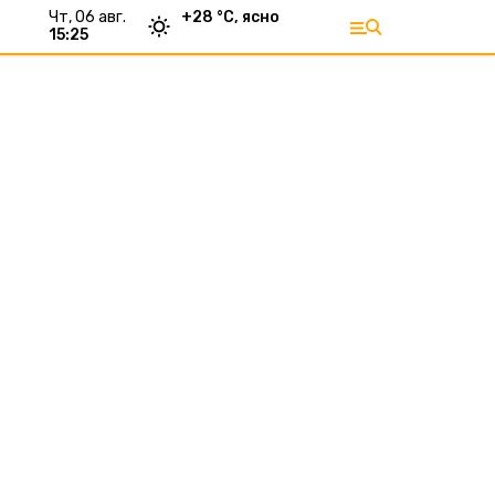
чт, 06 авг.
+
28
°С,
ясно
15:25