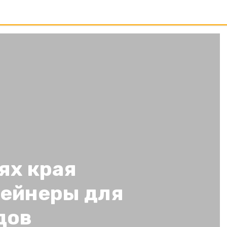
ях края
тейнеры для
дов