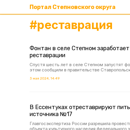
Портал Степновского округа
#
реставрация
Фонтан в селе Степном заработает
реставрации
Спустя шесть лет в селе Степном запустят фо
этом сообщили в правительстве Ставропольск
3 мая 2024, 14:49
В Ессентуках отреставрируют пит
источника №17
Главгосэкспертиза России разрешила провес
объекта культурного наследия федерального з