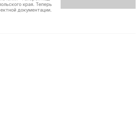
ольского края. Теперь
оектной документации.