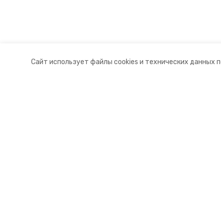
Сайт использует файлы cookies и технических данных 
Разделы
О комп
Новости
Докуме
Статьи
Контакт
© 2015 — 2025 «Степновский инф
16+
Учредитель ГАУ СК «Ставропольское краевое информац
Главный редактор Тимченко М.П.
+7 (86-52) 33-51-05