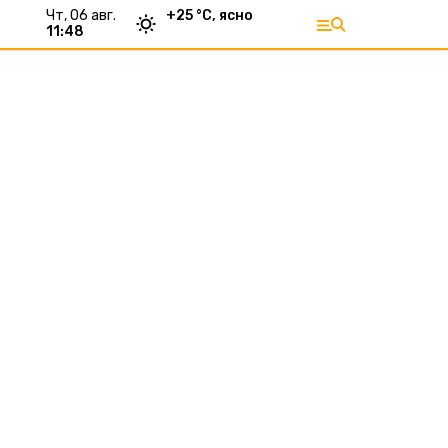
чт, 06 авг.
+
25
°С,
ясно
11:48