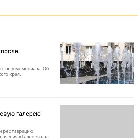
 после
нтан у мемориала. Об
ого края.
ьевую галерею
ти реставрацию
начения «Галерея над