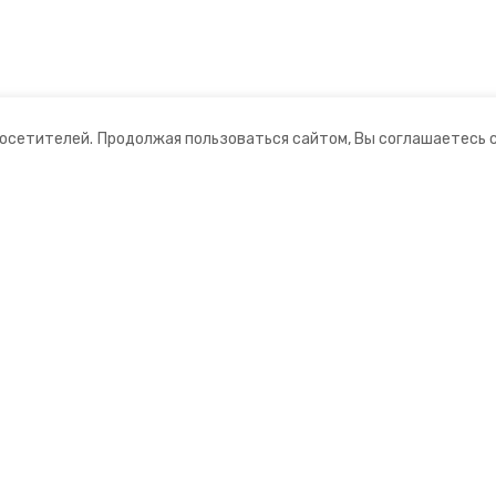
посетителей.
Продолжая пользоваться сайтом, Вы соглашаетесь 
ании
Мы в соцсетях
нты
ная информация
ормационный портал»
ионное агентство»