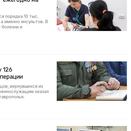
я порядка 10 тыс.
а именно инсультов. В
 болезни и
у 126
операции
йцов, вернувшихся из
военнослужащим оказал
таврополья.