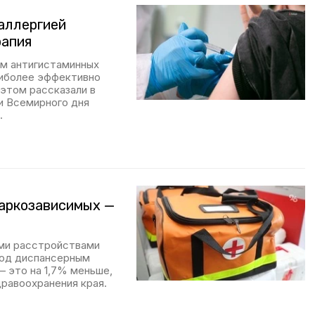
аллергией
рапия
ём антигистаминных
аиболее эффективно
 этом рассказали в
и Всемирного дня
.
наркозависимых —
ими расстройствами
под диспансерным
 это на 1,7% меньше,
равоохранения края.