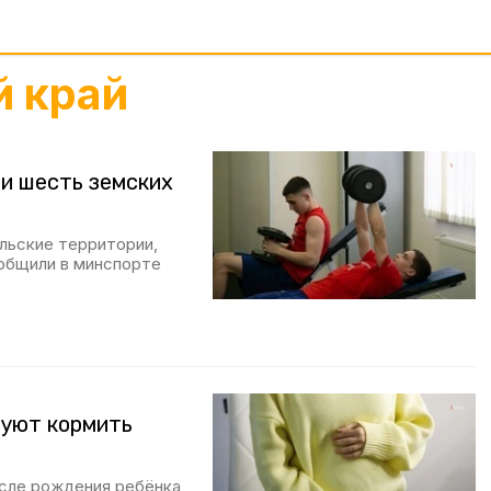
й край
ли шесть земских
льские территории,
ообщили в минспорте
руют кормить
сле рождения ребёнка