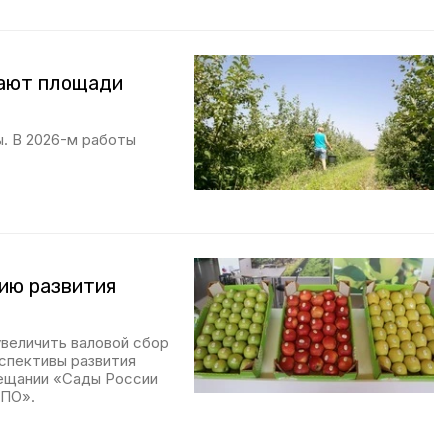
вают площади
. В 2026-м работы
ию развития
увеличить валовой сбор
спективы развития
вещании «Сады России
СПО».