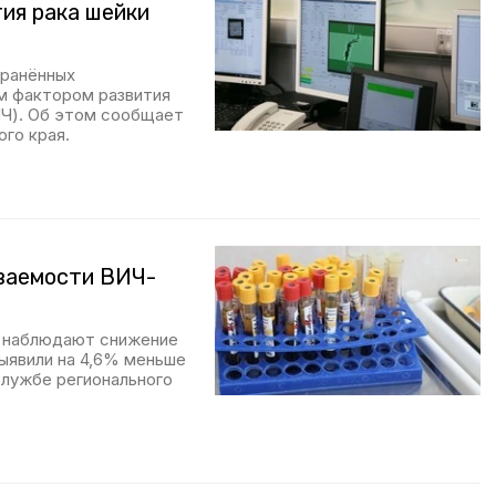
ия рака шейки
транённых
ым фактором развития
ПЧ). Об этом сообщает
го края.
еваемости ВИЧ-
е наблюдают снижение
ыявили на 4,6% меньше
службе регионального