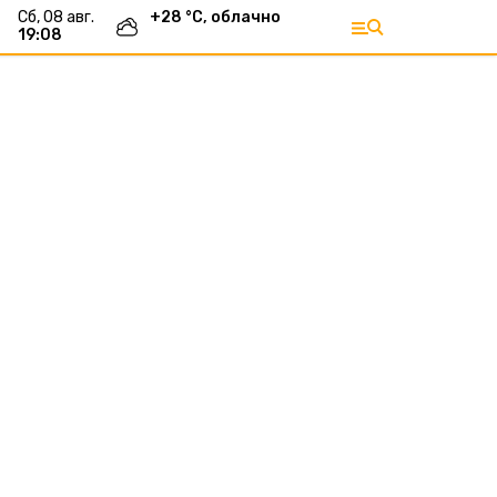
сб, 08 авг.
+
28
°С,
облачно
19:08