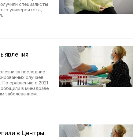
получили специалисты
ого университета,
я.
выявления
лезни за последние
сированных случаев
 По сравнению с 2021
 сообщили в минздраве
им заболеванием.
упили в Центры