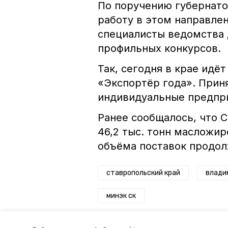
По поручению губернат
работу в этом направле
специалисты ведомства
профильных конкурсов.
Так, сегодня в крае идё
«Экспортёр года». Прин
индивидуальные предпр
Ранее сообщалось, что 
46,2 тыс. тонн масложи
объёма поставок продо
ставропольский край
влади
минэк ск
Авторы:
Анастасия Колмыкова