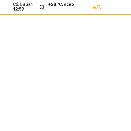
сб, 08 авг.
+
28
°С,
ясно
12:59