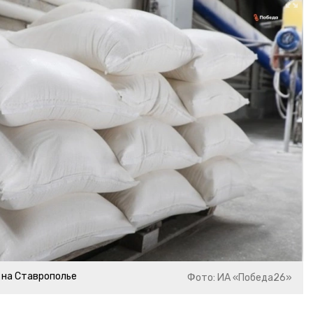
 на Ставрополье
Фото: ИА «Победа26»