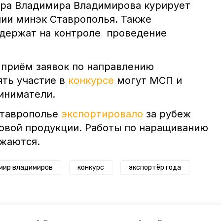
ора Владимира Владимирова курирует
нии минэк Ставрополья. Также
 держат на контроле проведение
т приём заявок по направлению
ять участие в
конкурсе
могут МСП и
иниматели.
Ставрополье
экспортировало
за рубеж
ровой продукции. Работы по наращиванию
лжаются.
мир владимиров
конкурс
экспортёр года