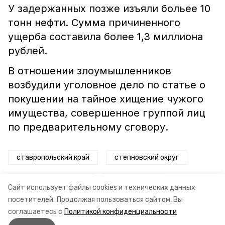
У задержанных позже изъяли больее 10
тонн нефти. Сумма причиненного
ущерба составила более 1,3 миллиона
рублей.
В отношении злоумышленников
возбудили уголовное дело по статье о
покушении на тайное хищение чужого
имущества, совершенное группой лиц
по предварительному сговору.
ставропольский край
степновский округ
нефтекумский округ
кража нефти
Сайт использует файлы cookies и технических данных
посетителей.
Продолжая пользоваться сайтом, Вы
уголовное дело
суд
прокуратура
соглашаетесь с
Политикой конфиденциальности