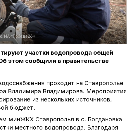
о:
ИА «Победа26»
онтируют участки водопровода общей
 Об этом сообщили в правительстве
водоснабжения проходит на Ставрополье
ора Владимира Владимирова. Мероприятия
сирование из нескольких источников,
вой бюджет.
лем минЖКХ Ставрополья в с. Богдановка
стки местного водопровода. Благодаря