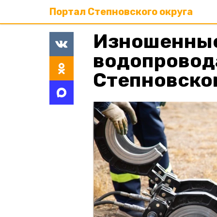
Портал Степновского округа
Изношенные
водопровод
Степновско