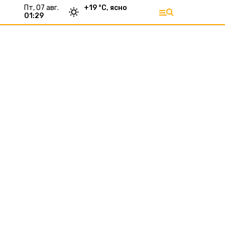
пт, 07 авг.
+
19
°С,
ясно
01:29