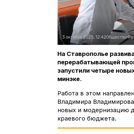
3 октября 2025, 12:42
Общество
Фо
На Ставрополье развив
перерабатывающей пром
запустили четыре новы
минэке.
Работа в этом направле
Владимира Владимирова.
новых и модернизацию д
краевого бюджета.