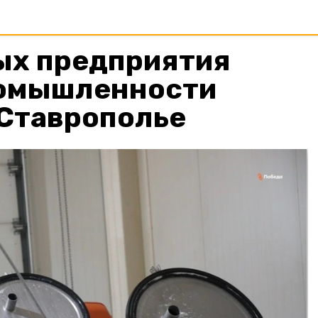
ых предприятия
омышленности
 Ставрополье