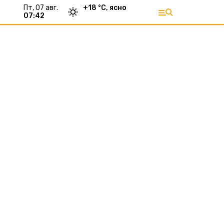
пт, 07 авг.
+
18
°С,
ясно
07:42