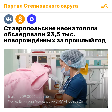
Портал Степновского округа
Ставропольские неонатологи
обследовали 23,5 тыс.
новорождённых за прошлый год
5 июня , 09:00
Общество
Фото:
Дмитрий Ахмадуллин /
ИА «Победа26»